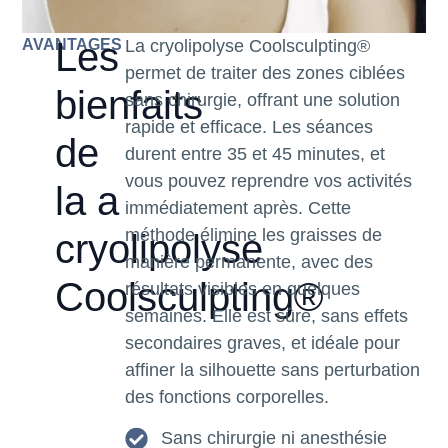
Les
AVANTAGES
La cryolipolyse Coolsculpting®
permet de traiter des zones ciblées
bienfaits
sans chirurgie, offrant une solution
rapide et efficace. Les séances
de
durent entre 35 et 45 minutes, et
vous pouvez reprendre vos activités
la a
immédiatement après. Cette
méthode élimine les graisses de
cryolipolyse
manière permanente, avec des
Coolsculpting®
résultats visibles en quelques
semaines. Elle est sûre, sans effets
secondaires graves, et idéale pour
affiner la silhouette sans perturbation
des fonctions corporelles.
Sans chirurgie ni anesthésie