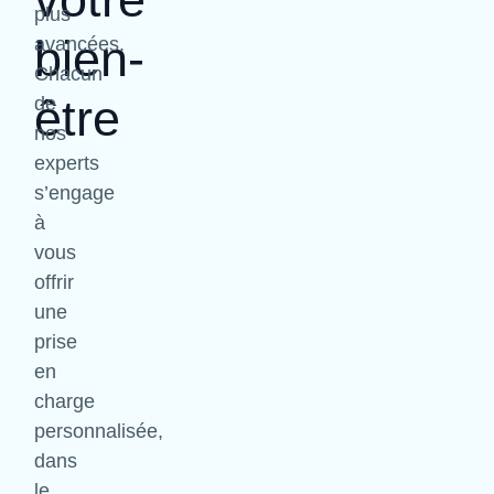
plus
bien-
avancées.
Chacun
être
de
nos
experts
s’engage
à
vous
offrir
une
prise
en
charge
personnalisée,
dans
le