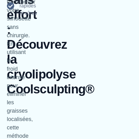
transformer
rapides
votre
effort
et sûres
silhouette
:
sans
chirurgie.
Découvrez
En
utilisant
la
le
froid
cryolipolyse
intense
Coolsculpting®
pour
éliminer
les
graisses
localisées,
cette
méthode