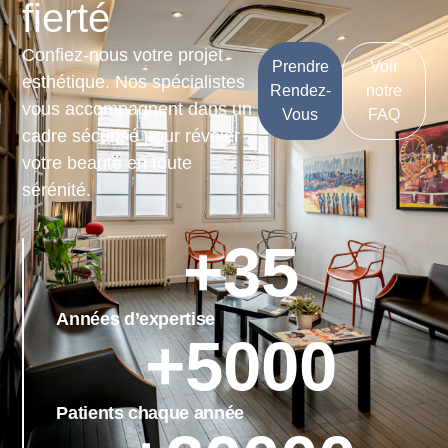
fierté
Confiez-nous votre projet
Prendre
Voir
esthétique. Nos spécialistes
Rendez-
notre
vous accompagnent dans un
Vous
FAQ
cadre sécurisé pour révéler
votre beauté en toute
sérénité.
+
35
Années d’expertise
+
5000
Patients chaque année