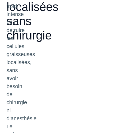
localisées
froid
intense
sans
pour
détruire
chirurgie
les
cellules
graisseuses
localisées,
sans
avoir
besoin
de
chirurgie
ni
d’anesthésie.
Le